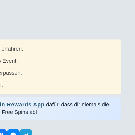
 erfahren.
s Event.
erpassen.
h.
in Rewards App
dafür, dass dir niemals die
e Free Spins ab!