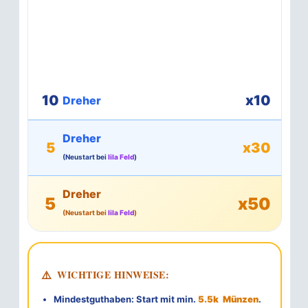
10
x10
Dreher
Dreher
5
x30
(Neustart bei
lila Feld
)
Dreher
5
x50
(Neustart bei
lila Feld
)
⚠️
WICHTIGE HINWEISE:
Mindestguthaben:
Start mit min.
5.5k
Münzen
.