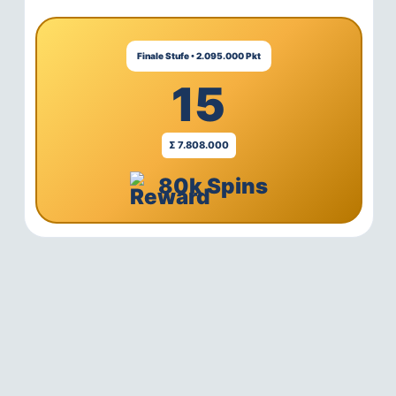
Finale Stufe • 2.095.000 Pkt
15
Σ 7.808.000
80k Spins