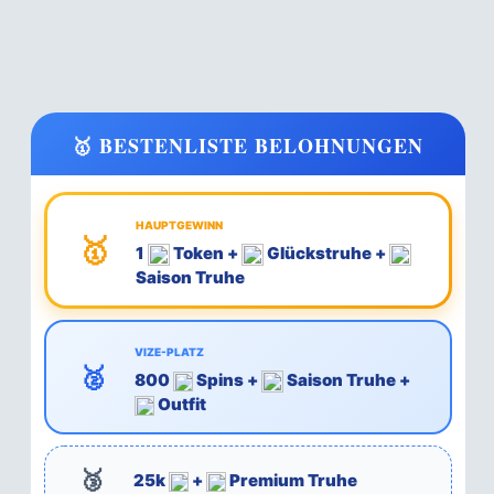
🥇 BESTENLISTE BELOHNUNGEN
HAUPTGEWINN
🥇
1
Token +
Glückstruhe +
Saison Truhe
VIZE-PLATZ
🥈
800
Spins +
Saison Truhe +
Outfit
🥉
25k
+
Premium Truhe