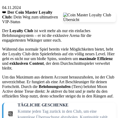
04.11.2024
👑
Der Coin Master Loyalty
Club:
Dein Weg zum ultimativen
VIP-Status
Der
Loyalty Club
ist weit mehr als nur ein einfaches
Belohnungssystem – er ist die exklusive Arena für die
engagiertesten Wikinger unter euch.
Während das normale Spiel bereits viele Möglichkeiten bietet, hebt
der Loyalty Club dein Spielerlebnis auf ein völlig neues Level. Hier
geht es nicht nur um bloße Spins, sondern um
maximale Effizienz
und
exklusiven Content
, der dem Durchschnittsspieler verwehrt
bleibt.
Um das Maximum aus deinem Account herauszuholen, ist der Club
unverzichtbar. Er fungiert als eine Art Beschleuniger für deinen
Fortschritt. Durch die
Belohnungsstufen
(Tiers) belohnt Moon
Active deine Treue direkt: Je aktiver du bist und je mehr du den
offiziellen Shop nutzt, desto schneller steigst du in den Rängen auf.
TÄGLICHE GESCHENKE
Komme jeden Tag zurück in den Club, um eine
📆
kostenlose Überraschung abzuholen. Kontinuität zahlt