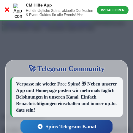
CM Hilfe App
×
INSTALLIEREN
Hol dir tägliche Spins, aktuelle Dorfkosten
& Event-Guides für alle Events! 🎁✨
🚀 Telegram Community
Verpasse nie wieder Free Spins! 🎁 Neben unserer
App und Homepage posten wir mehrmals täglich
Belohnungen in unseren Kanal. Einfach
Benachrichtigungen einschalten und immer up-to-
date sein!
Sie sind hier:
Startseite
Spins Telegram Kanal
Coin Master Spins, Coins, Taktiken &